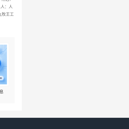
系人：人
区九牧王工
息