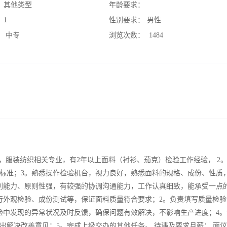
：
其他类型
年龄要求：
：
1
性别要求：
男性
：
中专
浏览次数：
1484
岁，服装纺织相关专业，有2年以上面料（衬衫、茄克）检验工作经验， 2
标准；3。熟悉操作检验机台，视力良好，熟悉面料的规格、成份、性质
判能力、原则性强，有较强的协调沟通能力，工作认真细致，能承受一点
行外观检验、成份测试等，保证面料质量符合要求；2。负责填写质量检验
验中发现的异常状况及时反馈，确保问题有效解决，不影响生产进度；4。
解决改善意见；5。完成上级交办的其他任务。 待遇及要求月薪： 面议