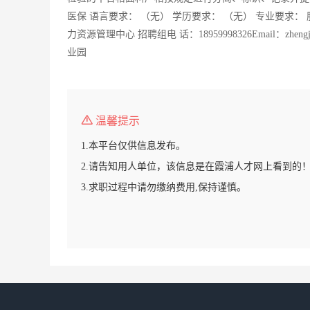
医保 语言要求： （无） 学历要求： （无） 专业要求： 
力资源管理中心 招聘组电 话：18959998326Email：zhen
业园
温馨提示
1.本平台仅供信息发布。
2.请告知用人单位，该信息是在霞浦人才网上看到的
3.求职过程中请勿缴纳费用,保持谨慎。