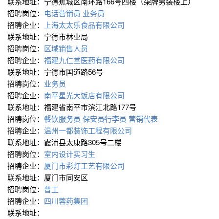
联系地址：宁德蕉城区南环路166号四楼（柒牌男装楼上）
招聘岗位：
电话营销员
业务员
招聘企业：
上海太太乐食品有限公司
联系地址：宁德市林业局
招聘岗位：
区域销售人员
招聘企业：
福建九仁堂医药有限公司
联系地址：宁德市国道路56号
招聘岗位：
业务员
招聘企业：
南平星光大饭店有限公司
联系地址：福建省南平市滨江北路177号
招聘岗位：
餐饮服务员
保安员∕行李员
营销代表
招聘企业：
温州一都装饰工程有限公司
联系地址：霞浦县太康路305号二楼
招聘岗位：
室内设计实习生
招聘企业：
厦门市彩灯工艺有限公司
联系地址：厦门市同安区
招聘岗位：
普工
招聘企业：
四川蓉药集团
联系地址：